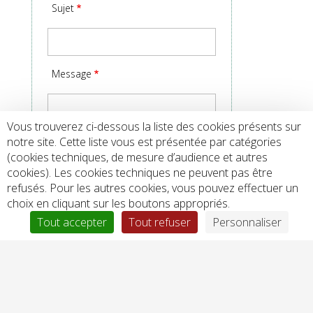
Sujet
Message
Vous trouverez ci-dessous la liste des cookies présents sur
notre site. Cette liste vous est présentée par catégories
(cookies techniques, de mesure d’audience et autres
cookies). Les cookies techniques ne peuvent pas être
refusés. Pour les autres cookies, vous pouvez effectuer un
choix en cliquant sur les boutons appropriés.
Tout accepter
Tout refuser
Personnaliser
Informations légales
J’ai lu et j’accepte les modalités de traitement
de mes données.
Les informations recueillies à partir de ce
formulaire sont nécessaires à la gestion de