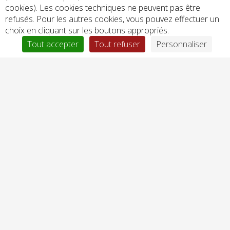
cookies). Les cookies techniques ne peuvent pas être
refusés. Pour les autres cookies, vous pouvez effectuer un
choix en cliquant sur les boutons appropriés.
Tout accepter
Tout refuser
Personnaliser
Déposez votre CV
Un seul fichier.
Limité à 2 Mo.
Types autorisés : txt, rtf, pdf, doc, docx.
Déposez votre lettre de motivation
Un seul fichier.
Limité à 2 Mo.