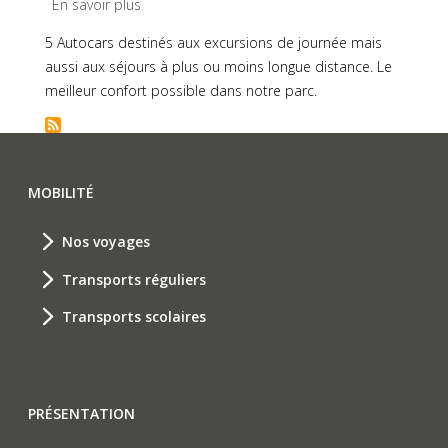
En savoir plus
sur
AUTOCARS
5 Autocars destinés aux excursions de journée mais
DE
aussi aux séjours à plus ou moins longue distance. Le
GRAND
meilleur confort possible dans notre parc.
TOURISME
MOBILITÉ
Nos voyages
Transports réguliers
Transports scolaires
PRÉSENTATION